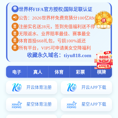
渝咨会审字[
已设立项目
附件【
渝咨会审
项目进展报告
捐赠名单
下一条：基
受益方公示