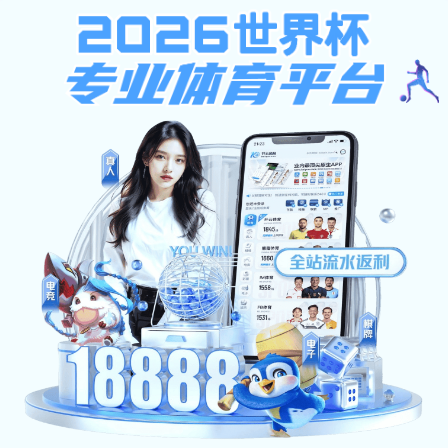
星空体育全站,星空体育·星空官方网站
星空体育全站发展基金
首页
关于我们
新闻中心
捐赠用途
星空体育全站,星空体育·星空官方网站:信
当前位置：
息公开
年度工作报告
年度审计报告
专项信息审核报告