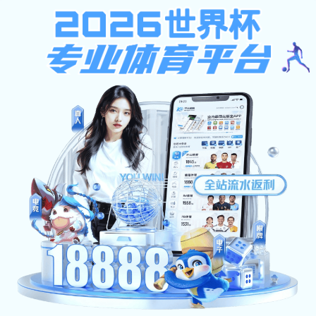
星空体育全站,星空体育·星空官方网站
星空体育全站发展基金
首页
关于我们
新闻中心
捐赠用途
星空体育全站,星空体育·星空官方网站:信
当前位置：
息公开
年度工作报告
年度审计报告
如果您无法在
专项信息审核报告